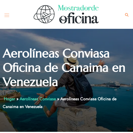
Skip
to
Toggle
Sea
content
menu
Aerolíneas Conviasa
Oficina de Canaima en
Venezuela
Hogar
»
Aerolíneas Conviasa
»
Aerolíneas Conviasa Oficina de
Canaima en Venezuela