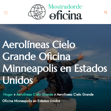
Skip
to
Toggle
Sea
content
menu
Aerolíneas Cielo
Grande Oficina
Minneapolis en Estados
Unidos
Hogar
»
Aerolíneas Cielo Grande
»
Aerolíneas Cielo Grande
Oficina Minneapolis en Estados Unidos