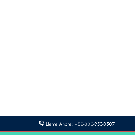
Llama Ahora: +𝟻𝟸-𝟾𝟶𝟶-953-0507