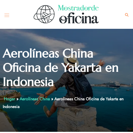
Skip
to
Toggle
Sea
content
menu
Aerolíneas China
Oficina de Yakarta en
Indonesia
Hogar
»
Aerolíneas China
»
Aerolíneas China Oficina de Yakarta en
Indonesia