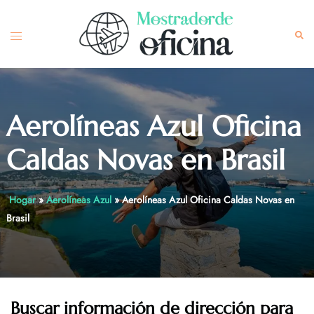
Skip
to
Toggle
Sea
content
menu
Aerolíneas Azul Oficina
Caldas Novas en Brasil
Hogar
»
Aerolíneas Azul
»
Aerolíneas Azul Oficina Caldas Novas en
Brasil
Buscar información de dirección para