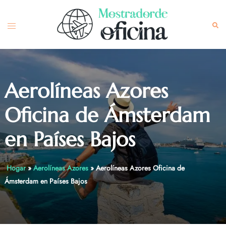
Skip
to
Toggle
Sea
content
menu
Aerolíneas Azores
Oficina de Ámsterdam
en Países Bajos
Hogar
»
Aerolíneas Azores
»
Aerolíneas Azores Oficina de
Ámsterdam en Países Bajos