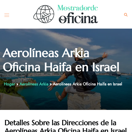
Skip
to
Toggle
Sea
content
menu
Aerolíneas Arkia
Oficina Haifa en Israel
Hogar
»
Aerolíneas Arkia
»
Aerolíneas Arkia Oficina Haifa en Israel
Detalles Sobre las Direcciones de la
Aerolíneas Arkia
Oficina
Haifa
en Israel