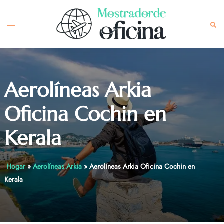
Skip
to
Toggle
Sea
content
menu
Aerolíneas Arkia
Oficina Cochin en
Kerala
Hogar
»
Aerolíneas Arkia
»
Aerolíneas Arkia Oficina Cochin en
Kerala