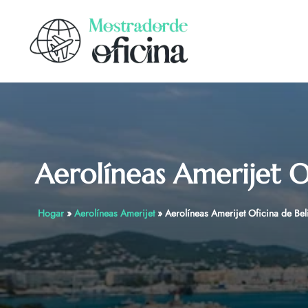
Skip
to
content
Aerolíneas Amerijet O
Hogar
»
Aerolíneas Amerijet
»
Aerolíneas Amerijet Oficina de Bel