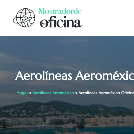
Skip
to
content
Aerolíneas Aeroméxic
Hogar
»
Aerolíneas Aeroméxico
»
Aerolíneas Aeroméxico Oficina