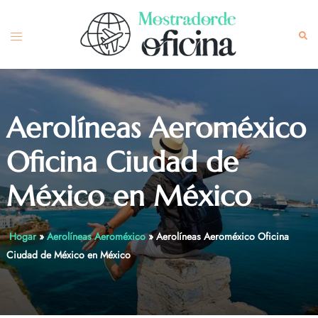
Skip
to
Toggle
Sea
content
menu
Aerolíneas Aeroméxico
Oficina Ciudad de
México en México
Hogar
»
Aerolíneas Aeroméxico
»
Aerolíneas Aeroméxico Oficina
Ciudad de México en México