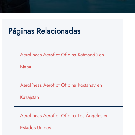
Páginas Relacionadas
Aerolíneas Aeroflot Oficina Katmandú en
Nepal
Aerolíneas Aeroflot Oficina Kostanay en
Kazajstán
Aerolíneas Aeroflot Oficina Los Ángeles en
Estados Unidos