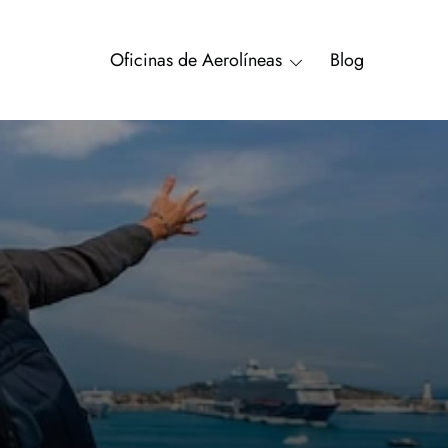
Oficinas de Aerolíneas
Blog