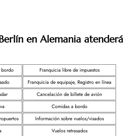
 Berlín en Alemania atenderá
a bordo
Franquicia libre de impuestos
isado
Franquicia de equipaje, Registro en línea
udar
Cancelación de billete de avión
iva
Comidas a bordo
ropuertos
Información sobre vuelos/visados
a
Vuelos retrasados