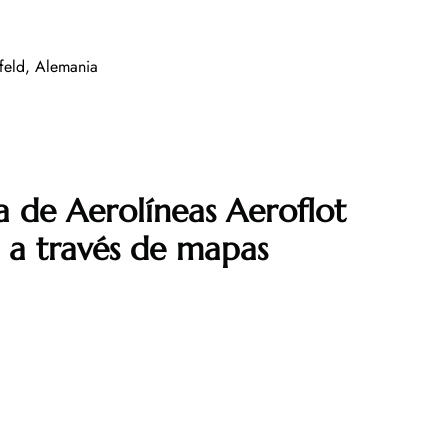
feld, Alemania
 de Aerolíneas Aeroflot
n a través de mapas