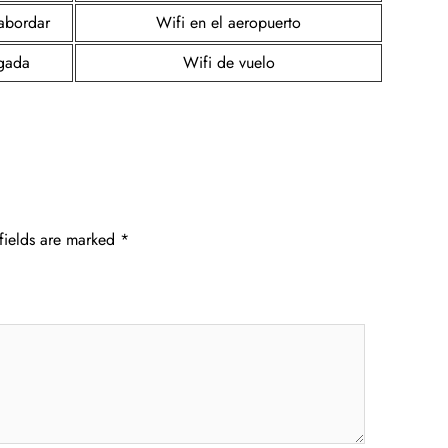
abordar
Wifi en el aeropuerto
egada
Wifi de vuelo
fields are marked
*