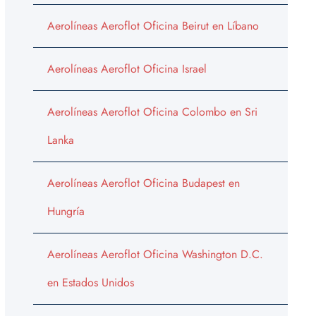
Aerolíneas Aeroflot Oficina Beirut en Líbano
Aerolíneas Aeroflot Oficina Israel
Aerolíneas Aeroflot Oficina Colombo en Sri
Lanka
Aerolíneas Aeroflot Oficina Budapest en
Hungría
Aerolíneas Aeroflot Oficina Washington D.C.
en Estados Unidos