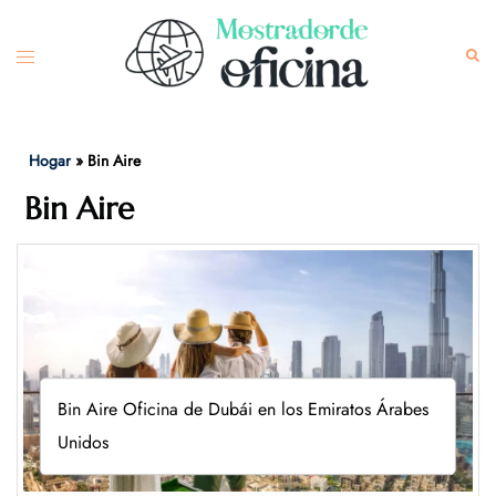
Skip
to
Toggle
Sea
content
menu
Hogar
»
Bin Aire
Bin Aire
Bin Aire Oficina de Dubái en los Emiratos Árabes
Unidos