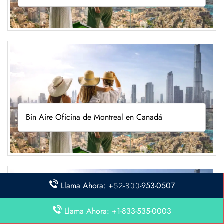
Bin Aire Oficina de Montreal en Canadá
Llama Ahora: +𝟻𝟸-𝟾𝟶𝟶-953-0507
Llama Ahora: +1-833-535-0003