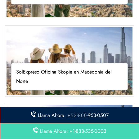
SolExpreso Oficina Skopie en Macedonia del
Norte
Llama Ahora: +𝟻𝟸-𝟾𝟶𝟶-953-0507
Llama Ahora: +1-833-535-0003