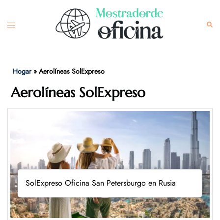
Skip
to
Toggle
Sea
content
menu
Hogar
»
Aerolíneas SolExpreso
Aerolíneas SolExpreso
SolExpreso Oficina San Petersburgo en Rusia