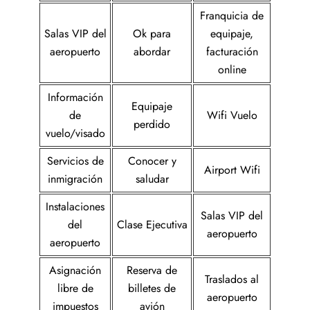
Franquicia de
Salas VIP del
Ok para
equipaje,
aeropuerto
abordar
facturación
online
Información
Equipaje
de
Wifi Vuelo
perdido
vuelo/visado
Servicios de
Conocer y
Airport Wifi
inmigración
saludar
Instalaciones
Salas VIP del
del
Clase Ejecutiva
aeropuerto
aeropuerto
Asignación
Reserva de
Traslados al
libre de
billetes de
aeropuerto
impuestos
avión