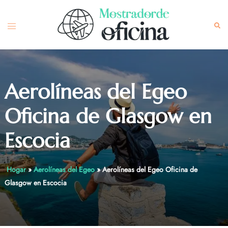
Skip
to
Toggle
Sea
content
menu
Aerolíneas del Egeo
Oficina de Glasgow en
Escocia
Hogar
»
Aerolíneas del Egeo
»
Aerolíneas del Egeo Oficina de
Glasgow en Escocia