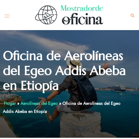
Skip
to
Toggle
Sea
content
menu
Oficina de Aerolíneas
del Egeo Addis Abeba
en Etiopía
Hogar
»
Aerolíneas del Egeo
»
Oficina de Aerolíneas del Egeo
Addis Abeba en Etiopía