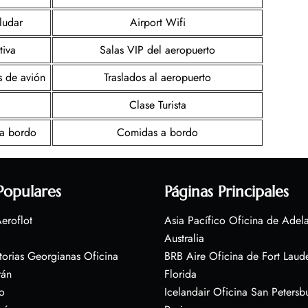
ludar
Airport Wifi
tiva
Salas VIP del aeropuerto
s de avión
Traslados al aeropuerto
Clase Turista
 a bordo
Comidas a bordo
Populares
Páginas Principales
eroflot
Asia Pacífico Oficina de Adel
Australia
torias Georgianas Oficina
BRB Aire Oficina de Fort Laud
rán
Florida
o
Icelandair Oficina San Petersb