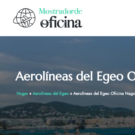
Skip
to
content
Aerolíneas del Egeo 
Hogar
»
Aerolíneas del Egeo
»
Aerolíneas del Egeo Oficina Nago